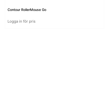
Contour RollerMouse Go
Logga in för pris
Kontakt
Swedish
EUR
English
SEK