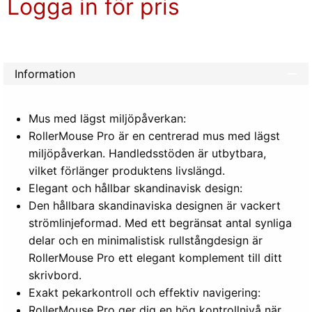
Logga in för pris
Lägg 
Information
Mus med lägst miljöpåverkan:
RollerMouse Pro är en centrerad mus med lägst
miljöpåverkan. Handledsstöden är utbytbara,
vilket förlänger produktens livslängd.
Elegant och hållbar skandinavisk design:
Den hållbara skandinaviska designen är vackert
strömlinjeformad. Med ett begränsat antal synliga
delar och en minimalistisk rullstångdesign är
RollerMouse Pro ett elegant komplement till ditt
skrivbord.
Exakt pekarkontroll och effektiv navigering:
RollerMouse Pro ger dig en hög kontrollnivå när