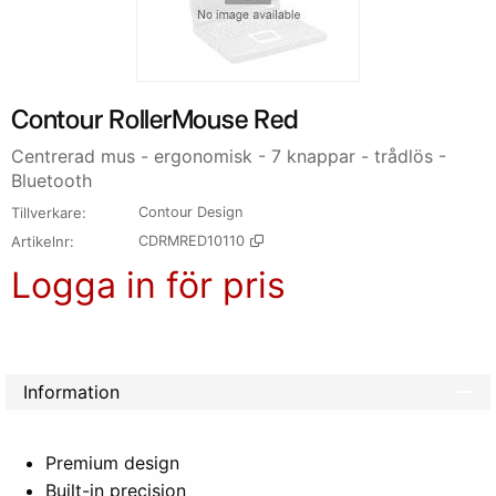
Contour RollerMouse Red
Centrerad mus - ergonomisk - 7 knappar - trådlös -
Bluetooth
Tillverkare
Contour Design
Artikelnr
CDRMRED10110
Logga in för pris
Lägg 
Information
Premium design
Built-in precision