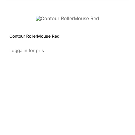
Contour RollerMouse Red
Logga in för pris
Kontakt
Swedish
EUR
English
SEK